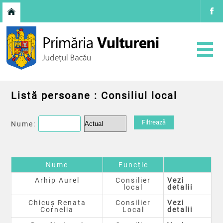
Listă persoane : Consiliul local
Nume:
Nume
Funcție
Arhip Aurel
Consilier
Vezi
local
detalii
Chicuș Renata
Consilier
Vezi
Cornelia
Local
detalii