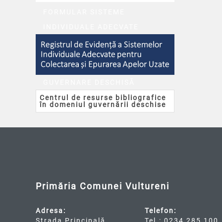
FORMULAR SISTEME
INDIVIDUALE ADECVATE
GUVERNARE DESCHISĂ
Centrul de resurse bibliografice
în domeniul guvernării deschise
Primăria Comunei Vultureni
Adresa:
Telefon:
Strada Principală,
Tel.: 0234 285 100