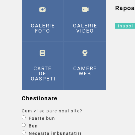
Rapoa
GALERIE
GALERIE
înapoi
FOTO
VIDEO
CARTE
CAMERE
DE
WEB
OASPETI
Chestionare
Cum vi se pare noul site?
Foarte bun
Bun
Necesita îmbunatatiri