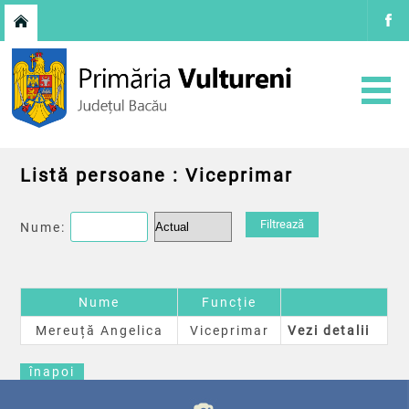
Listă persoane : Viceprimar
Nume:
Nume
Funcție
Mereuță Angelica
Viceprimar
Vezi detalii
înapoi