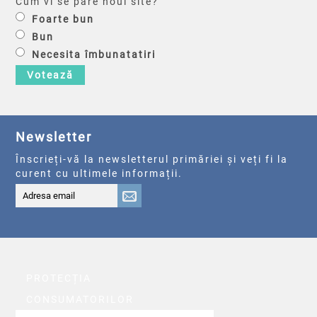
Cum vi se pare noul site?
Foarte bun
Bun
Necesita îmbunatatiri
Votează
Newsletter
Înscrieți-vă la newsletterul primăriei și veți fi la
curent cu ultimele informații.
PROTECȚIA
CONSUMATORILOR