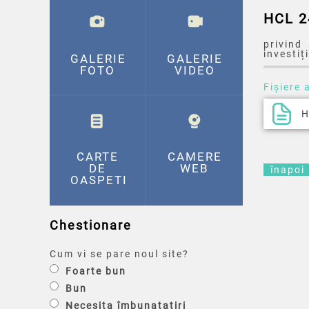
HCL 2
privind
investiț
GALERIE
GALERIE
FOTO
VIDEO
Fișiere 
H
CARTE
CAMERE
DE
WEB
înapoi
OASPETI
Chestionare
Cum vi se pare noul site?
Foarte bun
Bun
Necesita îmbunatatiri