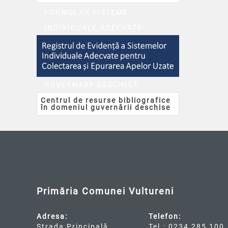
FORMULAR SISTEME
INDIVIDUALE ADECVATE
GUVERNARE DESCHISĂ
Centrul de resurse bibliografice
în domeniul guvernării deschise
Primăria Comunei Vultureni
Adresa:
Telefon:
Strada Principală,
Tel.: 0234 285 100