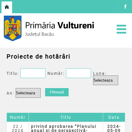
Proiecte de hotărâri
Titlu:
Număr:
Luna:
An:
Număr
Titlu
Data
22 /
privind aprobarea ”Planului
2024-
2024
anual și de perspectivă-
05-09