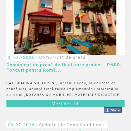
31-07-2026
| Comunicat de presă
Comunicat de presă de finalizare proiect - PNRR:
Fonduri pentru Româ...
UAT COMUNA VULTURENI, județul Bacău, în calitate de
beneficiar, anunță finalizarea implementării proiectului
cu titlul „DOTAREA CU MOBILIER, MATERIALE DIDACTICE
ȘI ECHIPAMENTE DIGITALE ÎN CADRUL ȘCOLII GIMNAZIALE
Vezi detalii
VULTURENI", cod F-PNRR-Dotari-2023-0523, Contract de
finanțare nr. 1062DOT/2023
09-07-2026
| Ședinte ale Consiliului Local