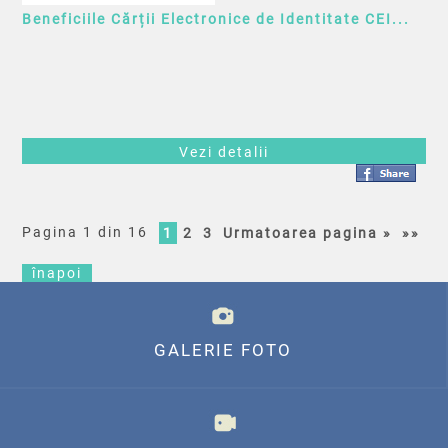
Beneficiile Cărții Electronice de Identitate CEI...
Vezi detalii
Pagina 1 din 16
1
2
3
Urmatoarea pagina »
»»
înapoi
GALERIE FOTO